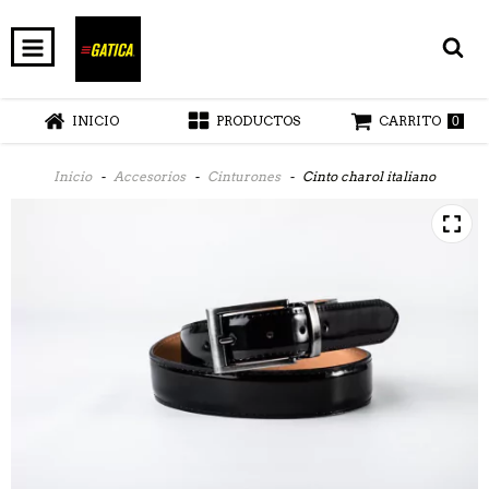
INICIO
PRODUCTOS
CARRITO
0
Inicio
-
Accesorios
-
Cinturones
-
Cinto charol italiano