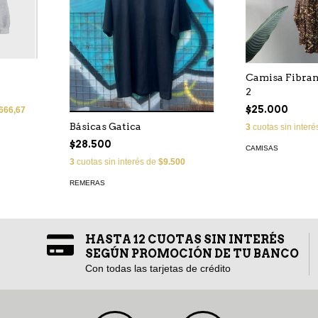
Camisa Fibra
2
$25.000
666,67
Básicas Gatica
3
cuotas sin inter
$28.500
CAMISAS
3
cuotas sin interés de
$9.500
REMERAS
HASTA 12 CUOTAS SIN INTERÉS
SEGÚN PROMOCIÓN DE TU BANCO
Con todas las tarjetas de crédito