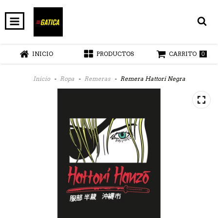
INICIO
PRODUCTOS
CARRITO
0
Inicio
-
Ropa
-
Remeras
-
Remera Hattori Negra