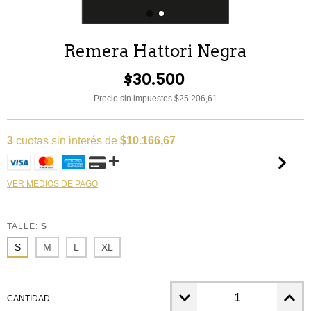
Remera Hattori Negra
$30.500
Precio sin impuestos
$25.206,61
3
cuotas sin interés de
$10.166,67
VER MEDIOS DE PAGO
TALLE:
S
S
M
L
XL
CANTIDAD