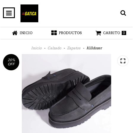
INICIO
PRODUCTOS
CARRITO
0
Inicio
-
Calzado
-
Zapatos
-
Killdozer
20
%
OFF