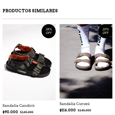
PRODUCTOS SIMILARES
38
%
20
%
OFF
OFF
Sandalia Curuzú
Sandalia Candirú
$116.000
$145.000
$90.000
$145.000