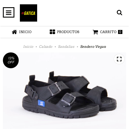
INICIO
PRODUCTOS
CARRITO
0
Inicio
-
Calzado
-
Sandalias
-
Sendero Vegan
13
%
OFF