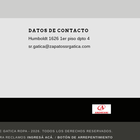
DATOS DE CONTACTO
Humboldt 1626 1er piso dpto 4
sr.gatica@zapatossrgatica.com
E GATICA ROPA - 2026. TODOS LOS DERECHOS RESERVADOS.
ARA RECLAMOS
INGRESÁ ACÁ.
/
BOTÓN DE ARREPENTIMIENTO