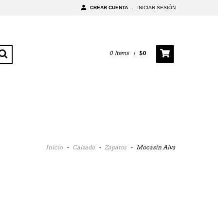
CREAR CUENTA
-
INICIAR SESIÓN
0
Items
|
$0
Inicio
-
Calzado
-
Zapatos
-
Mocasín Alva