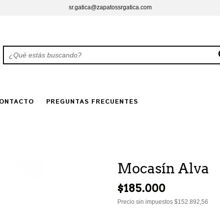
sr.gatica@zapatossrgatica.com
ONTACTO
PREGUNTAS FRECUENTES
Mocasín Alva
$185.000
Precio sin impuestos
$152.892,56