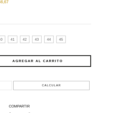
66,67
40
41
42
43
44
45
CAMBIAR CP
CALCULAR
COMPARTIR