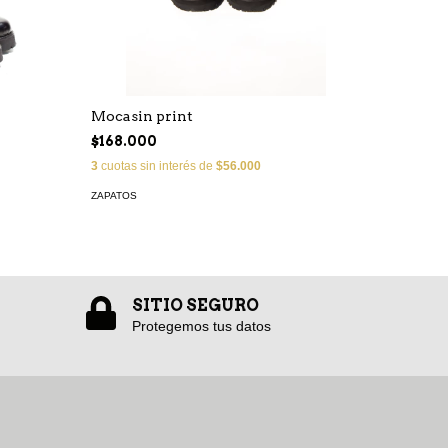
Killdoz
$156.0
Mocasin print
3
cuotas s
$168.000
ZAPATOS
3
cuotas sin interés de
$56.000
ZAPATOS
SITIO SEGURO
Protegemos tus datos