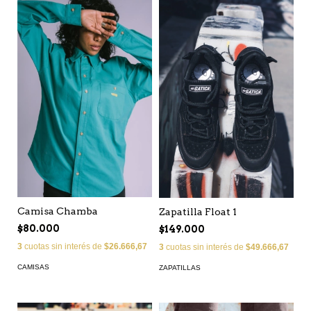
Camisa Chamba
Zapatilla Float 1
$80.000
$149.000
3
cuotas sin interés de
$26.666,67
3
cuotas sin interés de
$49.666,67
CAMISAS
ZAPATILLAS