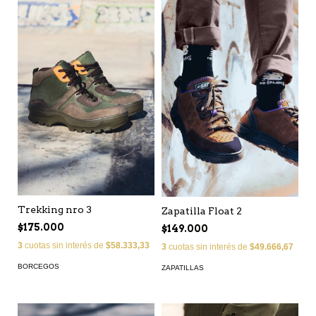
Trekking nro 3
Zapatilla Float 2
$175.000
$149.000
3
cuotas sin interés de
$58.333,33
3
cuotas sin interés de
$49.666,67
BORCEGOS
ZAPATILLAS