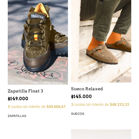
Sueco Relaxed
Zapatilla Float 3
$145.000
$149.000
3
cuotas sin interés de
$48.333,33
3
cuotas sin interés de
$49.666,67
SUECOS
ZAPATILLAS