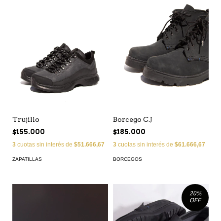
Trujillo
Borcego C.J
$155.000
$185.000
3
cuotas sin interés de
$51.666,67
3
cuotas sin interés de
$61.666,67
ZAPATILLAS
BORCEGOS
20
%
OFF