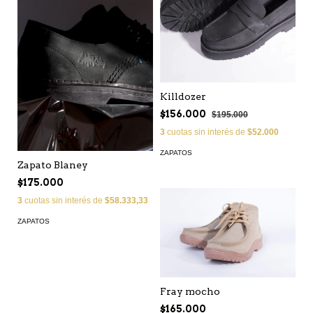
Killdozer
$156.000
$195.000
3
cuotas sin interés de
$52.000
ZAPATOS
Zapato Blaney
$175.000
3
cuotas sin interés de
$58.333,33
ZAPATOS
Fray mocho
$165.000