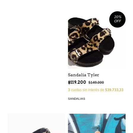
20
%
OFF
Sandalia Tyler
$119.200
$149.000
3
cuotas sin interés de
$39.733,33
SANDALIAS