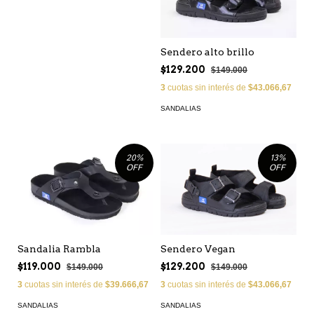
Sendero alto brillo
$129.200
$149.000
3
cuotas sin interés de
$43.066,67
SANDALIAS
20
%
13
%
OFF
OFF
Sendero Vegan
Sandalia Rambla
$129.200
$119.000
$149.000
$149.000
3
cuotas sin interés de
$43.066,67
3
cuotas sin interés de
$39.666,67
SANDALIAS
SANDALIAS