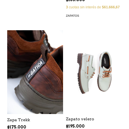
3
cuotas sin interés de
$61.666,67
ZAPATOS
Zapato velero
Zapa Trekk
$195.000
$175.000